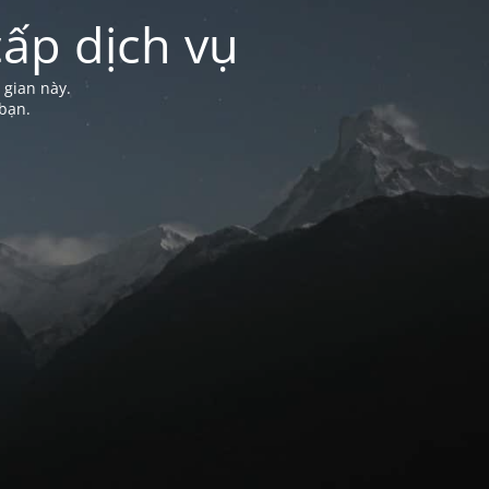
ấp dịch vụ
 gian này.
bạn.