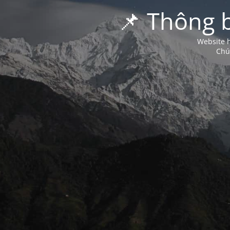
📌 Thông 
Website h
Chú