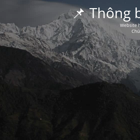
📌 Thông 
Website h
Chú