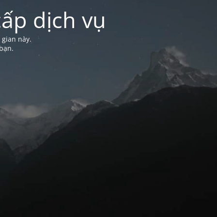
ấp dịch vụ
 gian này.
bạn.