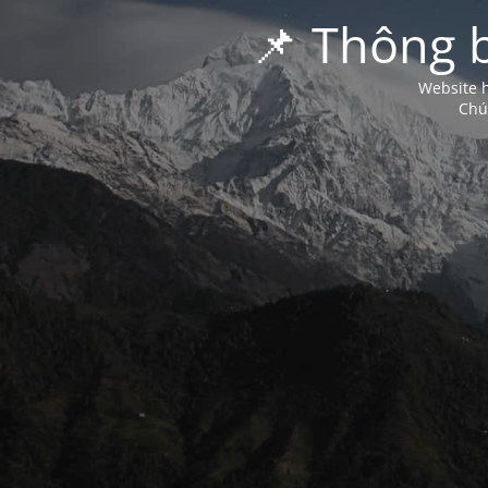
📌 Thông 
Website h
Chú