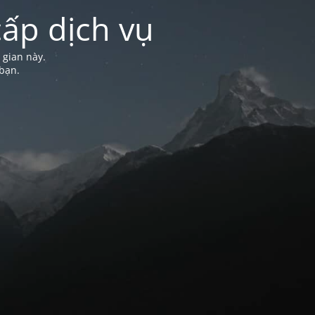
ấp dịch vụ
 gian này.
bạn.