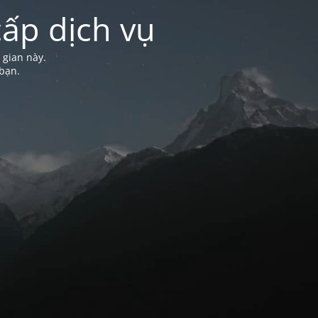
ấp dịch vụ
 gian này.
bạn.