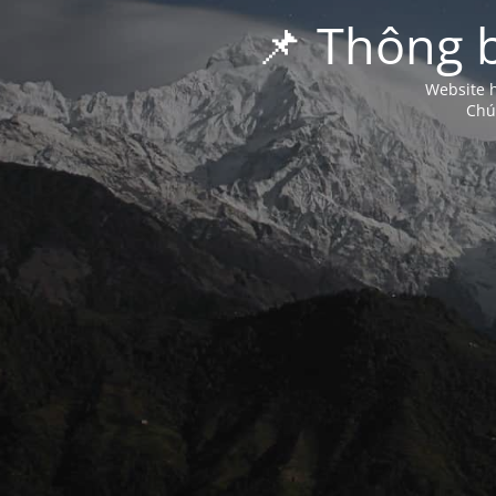
📌 Thông 
Website h
Chú