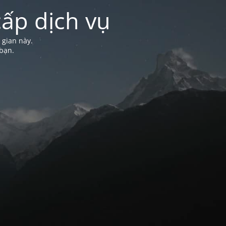
ấp dịch vụ
 gian này.
bạn.