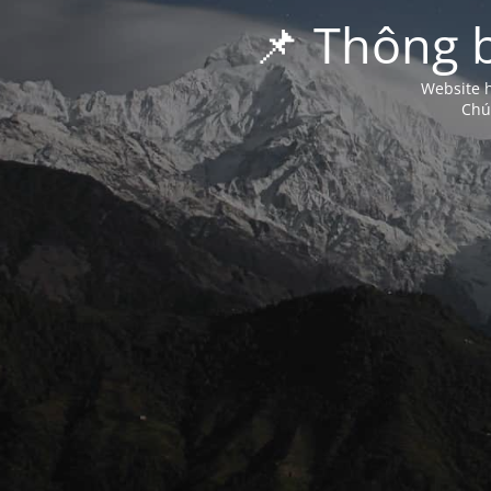
📌 Thông 
Website h
Chú