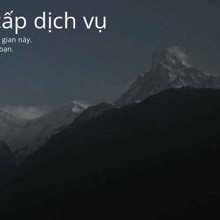
ấp dịch vụ
 gian này.
bạn.