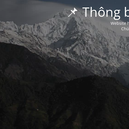
📌 Thông 
Website h
Chú