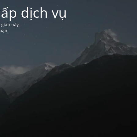
ấp dịch vụ
 gian này.
bạn.