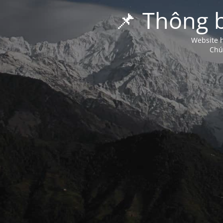
📌 Thông 
Website h
Chú