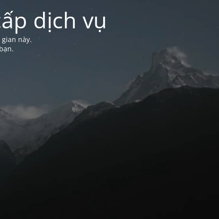
ấp dịch vụ
 gian này.
bạn.