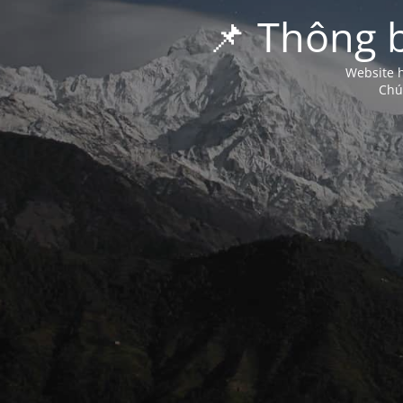
📌 Thông 
Website h
Chú