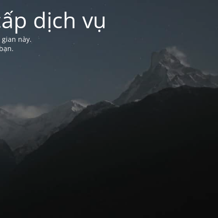
ấp dịch vụ
 gian này.
bạn.