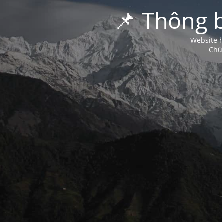
📌 Thông 
Website h
Chú